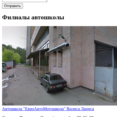
Отправить
Филиалы автошколы
Автошкола "ЕвроАвтоМотошкола" Вилиса Лациса