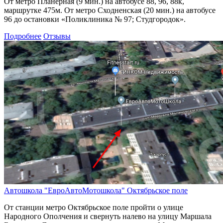
От метро Планерная (9 мин.) на автобусе 88, 96, 88к,
маршрутке 475м. От метро Сходненская (20 мин.) на автобусе
96 до остановки «Поликлиника № 97; Студгородок».
Подробнее
Отзывы
Автошкола "ЕвроАвтоМотошкола" Октябрьское поле
От станции метро Октябрьское поле пройти о улице
Народного Ополчения и свернуть налево на улицу Маршала