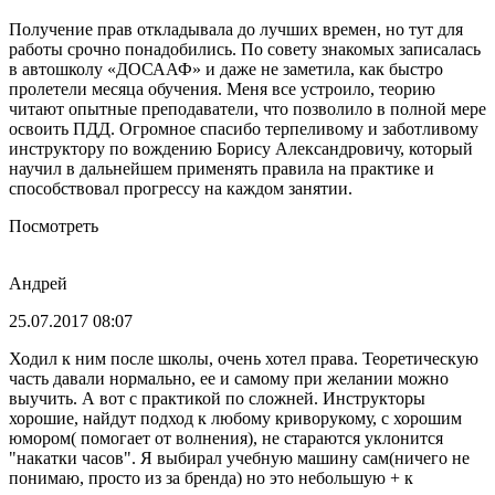
Получение прав откладывала до лучших времен, но тут для
работы срочно понадобились. По совету знакомых записалась
в автошколу «ДОСААФ» и даже не заметила, как быстро
пролетели месяца обучения. Меня все устроило, теорию
читают опытные преподаватели, что позволило в полной мере
освоить ПДД. Огромное спасибо терпеливому и заботливому
инструктору по вождению Борису Александровичу, который
научил в дальнейшем применять правила на практике и
способствовал прогрессу на каждом занятии.
Посмотреть
Андрей
25.07.2017 08:07
Ходил к ним после школы, очень хотел права. Теоретическую
часть давали нормально, ее и самому при желании можно
выучить. А вот с практикой по сложней. Инструкторы
хорошие, найдут подход к любому криворукому, с хорошим
юмором( помогает от волнения), не стараются уклонится
"накатки часов". Я выбирал учебную машину сам(ничего не
понимаю, просто из за бренда) но это небольшую + к