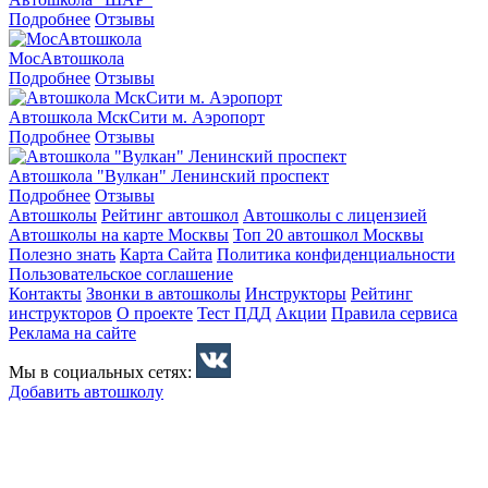
Подробнее
Отзывы
МосАвтошкола
Подробнее
Отзывы
Автошкола МскСити м. Аэропорт
Подробнее
Отзывы
Автошкола "Вулкан" Ленинский проспект
Подробнее
Отзывы
Автошколы
Рейтинг автошкол
Автошколы с лицензией
Автошколы на карте Москвы
Топ 20 автошкол Москвы
Полезно знать
Карта Сайта
Политика конфиденциальности
Пользовательское соглашение
Контакты
Звонки в автошколы
Инструкторы
Рейтинг
инструкторов
О проекте
Тест ПДД
Акции
Правила сервиса
Реклама на сайте
Мы в социальных сетях:
Добавить автошколу