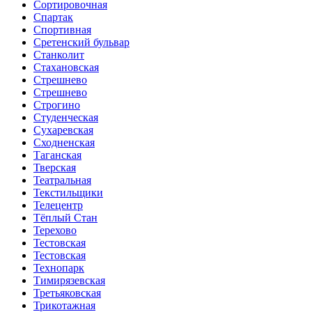
Сортировочная
Спартак
Спортивная
Сретенский бульвар
Станколит
Стахановская
Стрешнево
Стрешнево
Строгино
Студенческая
Сухаревская
Сходненская
Таганская
Тверская
Театральная
Текстильщики
Телецентр
Тёплый Стан
Терехово
Тестовская
Тестовская
Технопарк
Тимирязевская
Третьяковская
Трикотажная