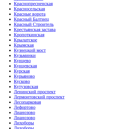
Краснопресненская
Красносельская
Красные ворота
Красный Балтиец
Красный Строитель
Крестьянская застава
Кропоткинская
Крылатское
Крымская
Кузнецкий мост
Кузьминки
Кунцево
Кунцевская
Курская
Курьяново
Кусково
Кутузовская
Ленинский проспект
Лермонтовский проспект
Лесопарковая
Лефортово
Лианозово
Лианозово
Лихоборы
Лихоборы