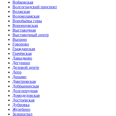
Войковская
Волгоградский проспект
Волжская
Волоколамская
Воробьёвы горы
Воронцовская
Выставочная
Выставочный центр
Выхино
Говорово
Гражданская
Грачёвская
Давыдково
Дегунино
Деловой центр
Депо
Динамо
Дмитровская
Добрынинская
Долгопрудная
Домодедовская
Достоевская
Дубровка
Жулебино
Зеленоград