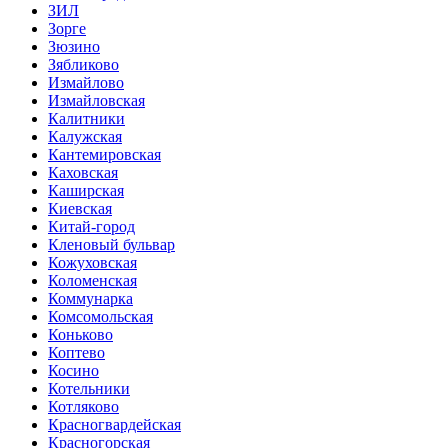
ЗИЛ
Зорге
Зюзино
Зябликово
Измайлово
Измайловская
Калитники
Калужская
Кантемировская
Каховская
Каширская
Киевская
Китай-город
Кленовый бульвар
Кожуховская
Коломенская
Коммунарка
Комсомольская
Коньково
Коптево
Косино
Котельники
Котляково
Красногвардейская
Красногорская