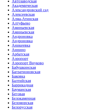
Автозаводская
Академическая
Александровский сад
Алексеевская
Алма-Атинская
Алтуфьево
Аминьевская
Аминьевская
Андроновка
Андроновка
Аникеевка
Аннино
Арбатская
Аэропорт
Аэропорт Внуково
Бабушкинская
Багратионовская
Баковка
Балтийская
Баррикадная
Бауманская
Беговая
Белокаменная
Беломорская
Белорусская