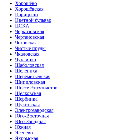
Хорошёво
Хорошёвская
Царицыно
Цветной бульвар
ЦСКА
Черкизовская
Чертановская
Чеховская
Чистые пруды
Чкаловская
Чухлинка
Шаболовская
Шелепиха
Шереметьевская
Шипиловская
Шоссе Энтузиастов
Щёлковская
Щербинка
Щукинская
Электрозаводская
Юго-Восточная
Юго-Западная
Южная
Ясенево
Яхромская