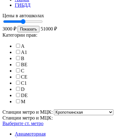
ГИБДД
Цены в автошколах
3000
₽
51000
₽
Показать
Категории прав:
A
A1
B
BE
C
CE
C1
D
DE
M
Станции метро и МЦК:
Станции метро и МЦК:
Выберите ст. метро
Авиамоторная