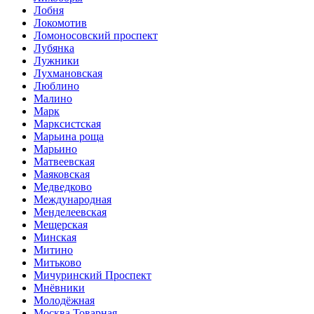
Лобня
Локомотив
Ломоносовский проспект
Лубянка
Лужники
Лухмановская
Люблино
Малино
Марк
Марксистская
Марьина роща
Марьино
Матвеевская
Маяковская
Медведково
Международная
Менделеевская
Мещерская
Минская
Митино
Митьково
Мичуринский Проспект
Мнёвники
Молодёжная
Москва Товарная