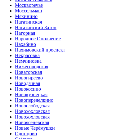
Москворечье
Моссельмаш
Мякинино
Нагатинская
Нагатинский Затон
Нагорная
Народное Ополчение
Нахабино
Нахимовский проспект
Некрасовка
Немчиновка
Нижегородская
Новаторская
Новогиреево
Новодачная
Новокосино
Новокузнецкая
Новопеределкино
Новослободская
Новохохловская
Новохохловская
Новоясеневская
Новые Черёмушки
Одинцово