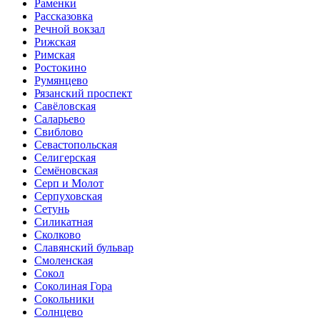
Раменки
Рассказовка
Речной вокзал
Рижская
Римская
Ростокино
Румянцево
Рязанский проспект
Савёловская
Саларьево
Свиблово
Севастопольская
Селигерская
Семёновская
Серп и Молот
Серпуховская
Сетунь
Силикатная
Сколково
Славянский бульвар
Смоленская
Сокол
Соколиная Гора
Сокольники
Солнцево