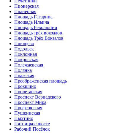
Печатники
Пионерская
Планерная
Площадь Гагарина
Площадь Ильича
Площадь Революции
Площадь трёх вокзалов
Площадь Трёх Вокзалов
Плющево
Подольск
Поклонная
Покровская
Полежаевская
Полянка
Пражская
Преображенская площадь
Прокшино
Пролетарская
Проспект Вернадского
Проспект Мира
Профсоюзная
Пушкинская
Пыхтино
Пятницкое шоссе
Рабочий Посёлок