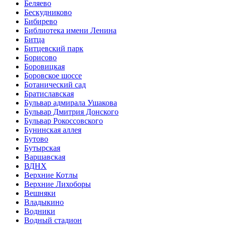
Беляево
Бескудниково
Бибирево
Библиотека имени Ленина
Битца
Битцевский парк
Борисово
Боровицкая
Боровское шоссе
Ботанический сад
Братиславская
Бульвар адмирала Ушакова
Бульвар Дмитрия Донского
Бульвар Рокоссовского
Бунинская аллея
Бутово
Бутырская
Варшавская
ВДНХ
Верхние Котлы
Верхние Лихоборы
Вешняки
Владыкино
Водники
Водный стадион