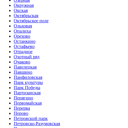
Озёрная
Окружная
Окская
Октябрьская
Октябрьское поле
Ольховая
Опалиха
Орехово
Останкино
Остафьево
Отрадное
Охотный ряд
Очаково
Павелецкая
Павшино
Панфиловская
Парк культуры
Парк Победы
Партизанская
Пенягино
Первомайская
Перерва
Перово
Петровский парк
Петровско-Разумовская