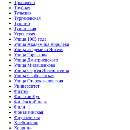
Тропарёво
Трубная
Тульская
Тургеневская
Тушино
Тушинская
Угрешская
Улица 1905 года
Улица Академика Королёва
Улица академика Янгеля
Улица Горчакова
Улица Дмитриевского
Улица Милашенкова
Улица Сергея Эйзенштейна
Улица Скобелевская
Улица Старокачаловская
Университет
Физтех
Филатов Луг
Филёвский парк
Фили
Фонвизинская
Фрунзенская
Хлебниково
Ховрино