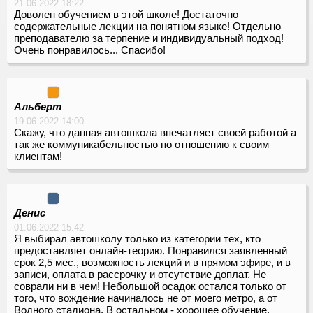
21.06.2022 18:22
Доволен обучением в этой школе! Достаточно
содержательные лекции на понятном языке! Отдельно
преподавателю за терпение и индивидуальный подход!
Очень понравилось... Спасибо!
Альберт
19.06.2022 14:00
Cкажу, что данная автошкола впечатляет своей работой а
так же коммуникабельностью по отношению к своим
клиентам!
Денис
01.06.2022 15:42
Я выбирал автошколу только из категории тех, кто
предоставляет онлайн-теорию. Понравился заявленный
срок 2,5 мес., возможность лекций и в прямом эфире, и в
записи, оплата в рассрочку и отсутствие доплат. Не
соврали ни в чем! Небольшой осадок остался только от
того, что вождение начиналось не от моего метро, а от
Водного стадиона. В остальном - хорошее обучение.