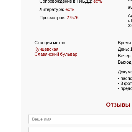
Сопровождение в ГИБДД:
есть
a
Литература:
есть
А
Просмотров:
27576
г
32
Станции метро
Время 
Кунцевская
День: 1
Славянский бульвар
Вечер: 
Выходн
Докум
- пасп
- 3 фо
- пред
Отзывы 