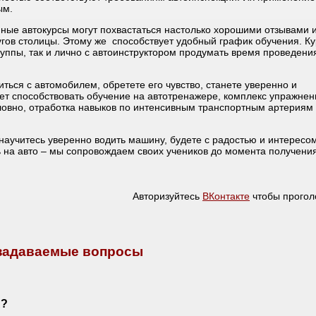
ым.
ые автокурсы могут похвастаться настолько хорошими отзывами 
ругов столицы. Этому же способствует удобный график обучения. К
руппы, так и лично с автоинструктором продумать время проведени
ься с автомобилем, обретете его чувство, станете уверенно и
ет способствовать обучение на автотренажере, комплекс упражнен
ловно, отработка навыков по интенсивным транспортным артериям
научитесь уверенно водить машину, будете с радостью и интересо
 на авто – мы сопровождаем своих учеников до момента получения
Авторизуйтесь
ВКонтакте
чтобы прогол
 задаваемые вопросы
А?