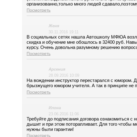
организованно,только много людей сдавало,поэтом
Посмотреть
Женя
30.11.2016 19:11
В социальных сетях нашла Автошколу МФЮА возле 
скидка и обучение мне обошлось в 32400 руб. Нав
курсу. Очень довольна разумному решению вопросо
вариант.
Посмотреть
Арсения
28.09.2016 10:09
На вождении инструктор перестарался с юмором. Да
брызжущего юмором учителя. А так в принципе не п
Посмотреть
Илона
23.06.2016 11:06
Требуйте до подписания договора ознакомиться с ни
дышит и при этом поторапливает. Для того чтобы м
нужны были гарантии!
Посмотреть