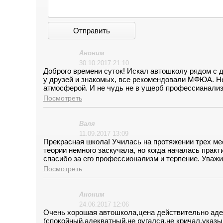
Отправить
Аноним
30.10.2017 21:10
Доброго времени суток! Искал автошколу рядом с д
у друзей и знакомых, все рекомендовали МФЮА. Не
атмосферой. И не чудь не в ущерб профессианализм
разбором ошибок. Сдал экзамен в сентябре 2017, ш
Посмотреть
рекомендовать!!! Спасибо!!!
Валя
11.09.2017 13:09
Прекрасная школа! Училась на протяжении трех ме
теории немного заскучала, но когда началась прак
спасибо за его профессионализм и терпение. Уваж
удобное место в графике и договориться о встречи 
Посмотреть
быстро и без напряга. Спасибо!
Аноним
24.06.2017 12:06
Очень хорошая автошкола,цена действительно аде
(спокойный,адекватный,не ругался,не кричал,указы