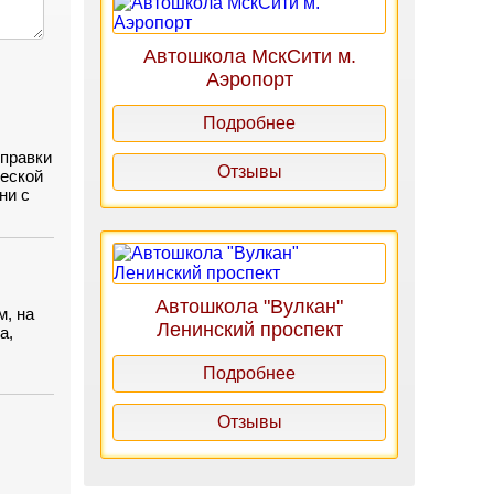
Автошкола МскСити м.
Аэропорт
Подробнее
справки
Отзывы
жеской
ни с
Автошкола "Вулкан"
м, на
Ленинский проспект
а,
,
Подробнее
Отзывы