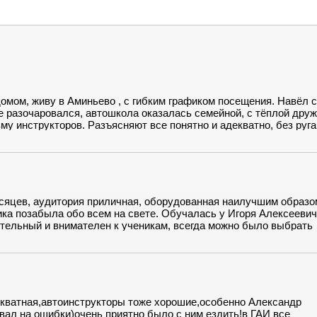
омом, живу в Аминьево , с гибким графиком посещения. Навёл 
 разочаровался, автошкола оказалась семейной, с тёплой дру
у инструкторов. Разъясняют все понятно и адекватно, без руга
кола ведёт своих «питомцев» от начала до конца. Буду
сяцев, аудитория приличная, оборудованная наилучшим образо
тика позабыла обо всем на свете. Обучалась у Игоря Алексеевич
ительный и внимателен к ученикам, всегда можно было выбрать
в удобном месте. Так же грамотно организована сдача экзаменов
кватная,автоинструкторы тоже хорошие,особенно Александр
вал на ошибки)очень приятно было с ним ездить!в ГАИ все