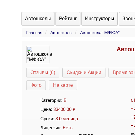
Автошколы
Рейтинг
Инструкторы
Звон
Главная
Автошколы
Автошкола "МФЮА"
Автош
Отзывы (6)
Скидки и Акции
Время за
Фото
На карте
Категории:
B
г
+
Цена:
33400.00
₽
+
Сроки:
3.0 месяца
+
Лицензия:
Есть
av