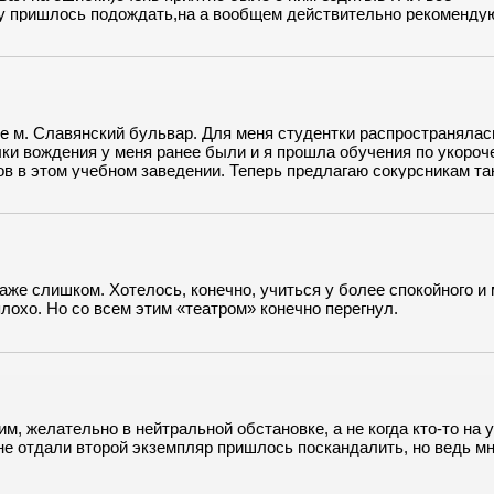
у пришлось подождать,на а вообщем действительно рекомендую!
м. Славянский бульвар. Для меня студентки распространялас
ыки вождения у меня ранее были и я прошла обучения по укоро
в в этом учебном заведении. Теперь предлагаю сокурсникам та
же слишком. Хотелось, конечно, учиться у более спокойного и
лохо. Но со всем этим «театром» конечно перегнул.
м, желательно в нейтральной обстановке, а не когда кто-то на 
не отдали второй экземпляр пришлось поскандалить, но ведь м