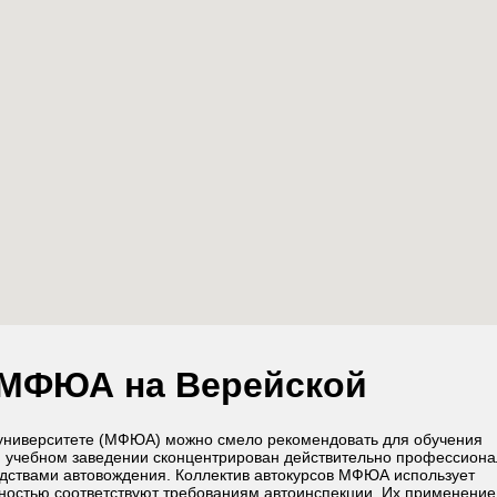
МФЮА на Верейской
университете (МФЮА) можно смело рекомендовать для обучения
 учебном заведении сконцентрирован действительно профессион
едствами автовождения. Коллектив автокурсов МФЮА использует
ностью соответствуют требованиям автоинспекции. Их применение