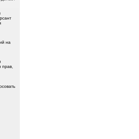
и
урсант
я
ий на
м
 прав,
осовать