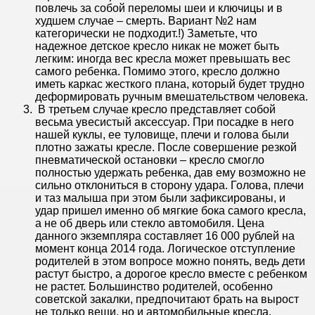
повлечь за собой переломы шеи и ключицы и в
худшем случае – смерть. Вариант №2 нам
категорически не подходит.!) Заметьте, что
надежное детское кресло никак не может быть
легким: иногда вес кресла может превышать вес
самого ребенка. Помимо этого, кресло должно
иметь каркас жесткого плана, который будет трудно
деформировать ручным вмешательством человека.
В третьем случае кресло представляет собой
весьма увесистый аксессуар. При посадке в него
нашей куклы, ее туловище, плечи и голова были
плотно зажаты кресле. После совершение резкой
пневматической остановки – кресло смогло
полностью удержать ребенка, дав ему возможно не
сильно отклониться в сторону удара. Голова, плечи
и таз малыша при этом были зафиксированы, и
удар пришел именно об мягкие бока самого кресла,
а не об дверь или стекло автомобиля. Цена
данного экземпляра составляет 16 000 рублей на
момент конца 2014 года. Логическое отступление
родителей в этом вопросе можно понять, ведь дети
растут быстро, а дорогое кресло вместе с ребенком
не растет. Большинство родителей, особенно
советской закалки, предпочитают брать на вырост
не только вещи, но и автомобильные кресла.