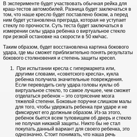
В эксперименте будет участвовать обычная рейка для
краш-тестов автомобилей. Разница будет заключаться в
том, что наше кресло будет поставлено боком, а перед
ним будет установлена преграда, которая не уступает
стеклу по прочности. Суть теста будет заключаться в
измерении силы удара ребенка о виртуальное стекло
при резкой остановке на скорости в 50 км/час.
Таким образом, будет восстановлена картина бокового
удара, где мы сможет приблизительно понять результаты
бокового столкновения и степень защиты кресел.
При испытании кресла с гипермаркета или,
другими словами, «советского кресла», кукла
ребенка получила значительные повреждения.
Если переводить силу удара головы куклы об
виртуальное стекло, то самое лучшее, чем сможет
отделаться ребенок – это сотрясение мозга
тяжелой степени. Боковые поручни слишком малы
для того, чтобы удержать ребенка при ударе и не
фиксируют его должным образом. Из-за этого,
ребенок бьется всем туловищем об дверь и стекло
не получая никакой защиты. Никто бы не стал
покупать данный вариант для своего ребенка, это
однозначно. Стоит понимать, что наша речь